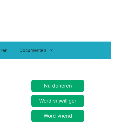
ren
Documenten
Nu doneren
Word vrijwilliger
Word vriend