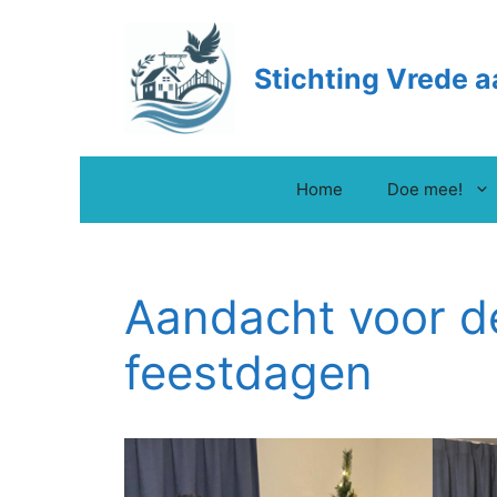
Ga
naar
de
Stichting Vrede a
inhoud
Home
Doe mee!
Aandacht voor de
feestdagen