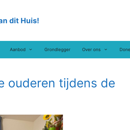
an dit Huis!
Aanbod
Grondlegger
Over ons
Done
 ouderen tijdens de