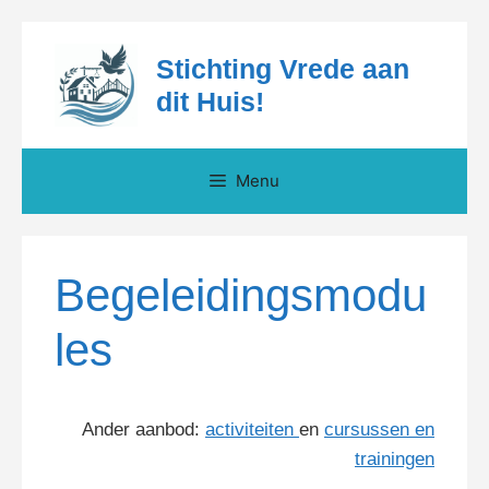
Ga
Stichting Vrede aan
naar
de
dit Huis!
inhoud
Menu
Begeleidingsmodu
les
Ander aanbod:
activiteiten
en
cursussen en
trainingen