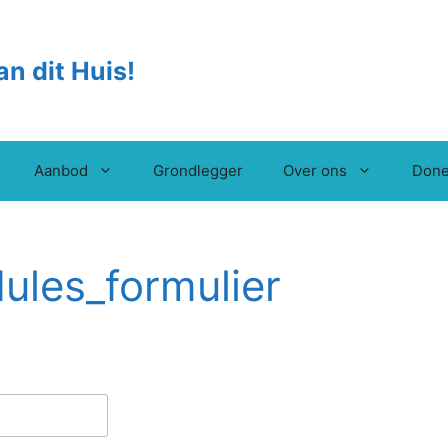
an dit Huis!
Aanbod
Grondlegger
Over ons
Done
ules_formulier