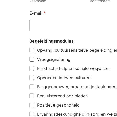
Voornaam
Achternaam
o
E-mail
*
f
o
f
*
Begeleidingsmodules
Opvang, cultuursensitieve begeleiding 
Vroegsignalering
Praktische hulp en sociale wegwijzer
Opvoeden in twee culturen
Bruggenbouwer, praatmaatje, taalonder
Een luisterend oor bieden
Positieve gezondheid
Ervaringsdeskundigheid in zorg en welzi