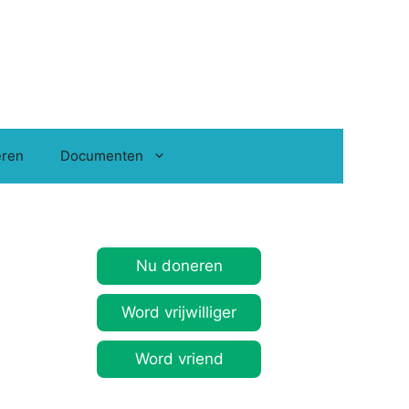
ren
Documenten
Nu doneren
Word vrijwilliger
Word vriend