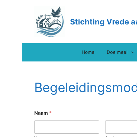
Ga
naar
de
Stichting Vrede a
inhoud
Home
Doe mee!
Begeleidingsmod
Naam
*