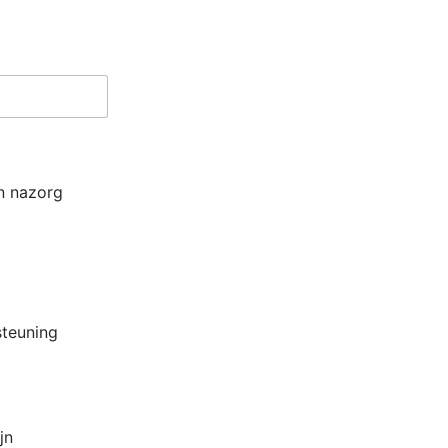
en nazorg
steuning
jn