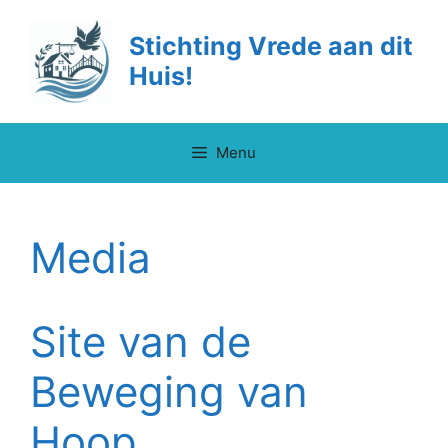
Ga
naar
Stichting Vrede aan dit
de
Huis!
inhoud
Menu
Media
Site van de
Beweging van
Hoop