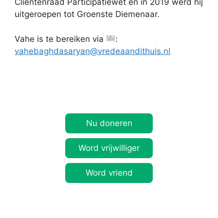
Cliëntenraad Participatiewet en in 2019 werd hij
uitgeroepen tot Groenste Diemenaar.
Vahe is te bereiken via
:
vahebaghdasaryan@vredeaandithuis.nl
Nu doneren
Word vrijwilliger
Word vriend