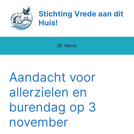
Ga
naar
Stichting Vrede aan dit
de
Huis!
inhoud
Menu
Aandacht voor
allerzielen en
burendag op 3
november