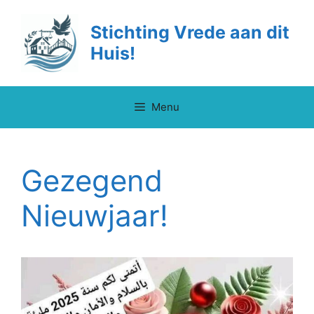
Ga
naar
Stichting Vrede aan dit
de
Huis!
inhoud
Menu
Gezegend
Nieuwjaar!