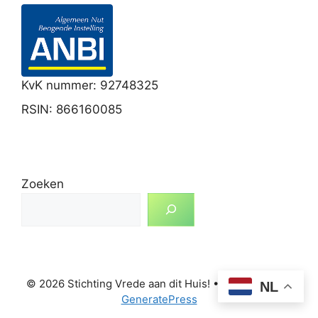
KvK nummer: 92748325
RSIN: 866160085
Zoeken
© 2026 Stichting Vrede aan dit Huis!
• Gebouwd met
NL
GeneratePress