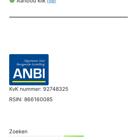
Aanbod klik
hier
KvK nummer: 92748325
RSIN: 866160085
Zoeken