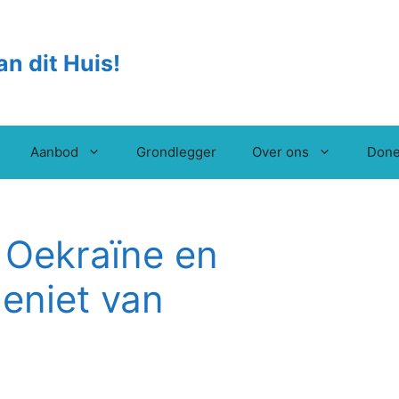
an dit Huis!
Aanbod
Grondlegger
Over ons
Done
t Oekraïne en
eniet van