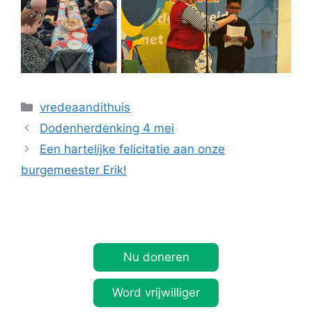
Categorieën
vredeaandithuis
Dodenherdenking 4 mei
Een hartelijke felicitatie aan onze
burgemeester Erik!
Nu doneren
Word vrijwilliger