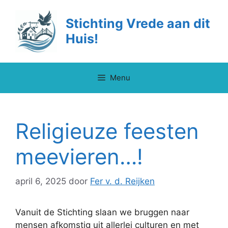
Ga
naar
Stichting Vrede aan dit
de
Huis!
inhoud
Menu
Religieuze feesten
meevieren…!
april 6, 2025
door
Fer v. d. Reijken
Vanuit de Stichting slaan we bruggen naar
mensen afkomstig uit allerlei culturen en met